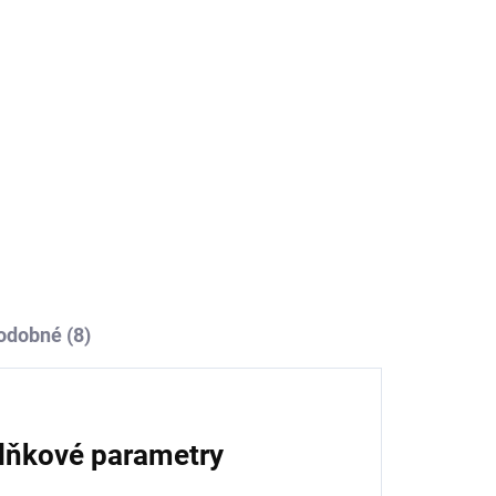
í ucpaných kuchyňských dřezů a sifonů v
odobné (8)
lňkové parametry