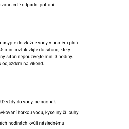
ováno celé odpadní potrubí.
 nasypte do vlažné vody v poměru plná
5 min. roztok vlijte do sifonu, který
ný sifon nepoužívejte min. 3 hodiny.
bo odjezdem na víkend.
i KD vždy do vody, ne naopak
dávkování horkou vodu, kyseliny či louhy
ních hodinách kvůli následnému