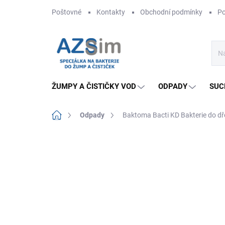
Přejít
Poštovné
Kontakty
Obchodní podmínky
Po
na
obsah
ŽUMPY A ČISTIČKY VOD
ODPADY
SUC
Domů
Odpady
Baktoma Bacti KD Bakterie do dř