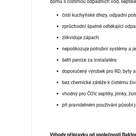
domů s čistírnou odpadních vod, septi
čistí kuchyňské dřezy, odpadní pot
zprůchodní špatně odtékající odp
zlikviduje zápach
nepoškozuje potrubní systémy a je
šetří peníze za instalatéra
doporučený výrobek pro RD, byty a
bez chemické zátěže k čistému živ
vhodný pro ČOV, septiky, jímky, ž
při pravidelném používání působí 
Výhody přípravku od společnosti Bakt