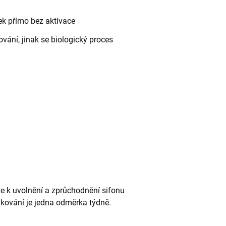
bek přímo bez aktivace
vání, jinak se biologický proces
e k uvolnění a zprůchodnění sifonu
vkování je jedna odměrka týdně.