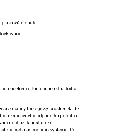
m plastovém obalu
dávkování
nění a ošetření sifonu nebo odpadního
ysoce účinný biologický prostředek. Je
ého a zaneseného odpadního potrubí a
vání dochází k odstranění
 sifonu nebo odpadního systému. Při