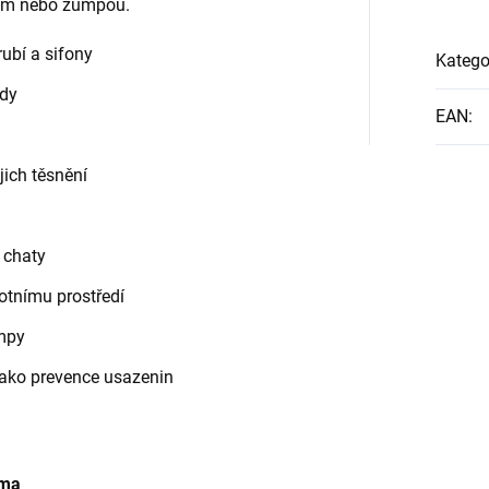
kem nebo žumpou.
rubí a sifony
Katego
ady
EAN
:
jich těsnění
 chaty
otnímu prostředí
umpy
jako prevence usazenin
oma