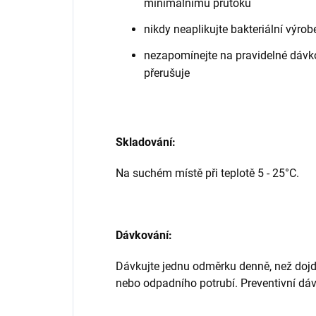
minimálnímu průtoku
nikdy neaplikujte bakteriální výro
nezapomínejte na pravidelné dávko
přerušuje
Skladování:
Na suchém místě při teplotě 5 - 25°C.
Dávkování:
Dávkujte
jednu odměrku denně, než dojd
nebo odpadního potrubí. Preventivní dá