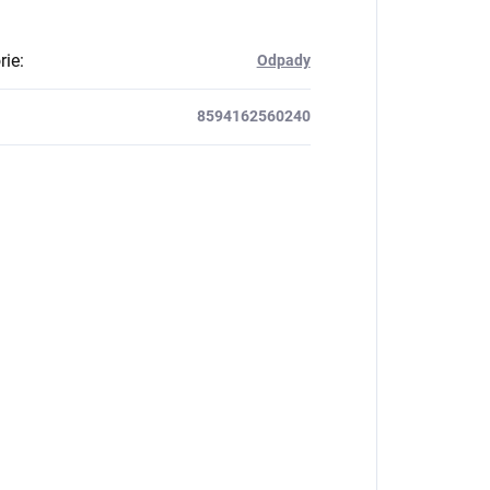
rie
:
Odpady
8594162560240