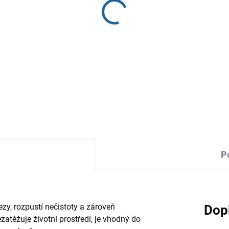
Účinné bakterie pro uvolněn
domácnosti.
DETAILNÍ INFORMACE
P
zy, rozpustí nečistoty a zároveň
Dop
zatěžuje životní prostředí, je vhodný do