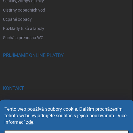
Septiky, žumpy a jímky
Čistírny odpadních vod
Ucpané odpady
Rozklady tuků a lapoly
Suchá a přenosná WC
PŘIJÍMÁME ONLINE PLATBY
KONTAKT
info
@
azsim.cz
Tento web používá soubory cookie. Dalším procházením
607 536 939
tohoto webu vyjadřujete souhlas s jejich používáním.. Více
informací
zde
.