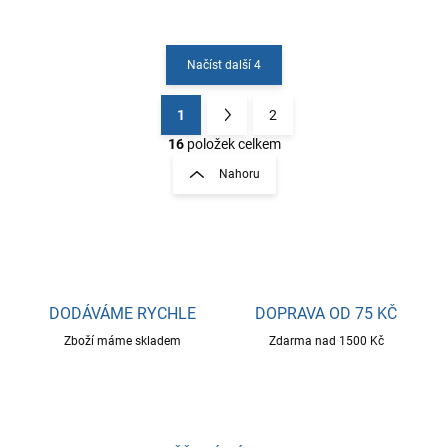
Načíst další 4
1
2
O
S
v
t
16
položek celkem
l
r
Nahoru
á
á
d
n
a
k
c
o
í
p
v
r
á
v
DODÁVÁME RYCHLE
DOPRAVA OD 75 KČ
n
k
í
Zboží máme skladem
Zdarma nad 1500 Kč
y
v
ý
p
i
s