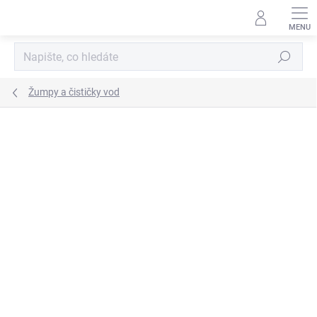
Přejít
na
obsah
Hledat
Žumpy a čističky vod