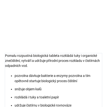
−
+
Přidat do košíku
Tableta do čistírny odpadních vod, která zajišťuje její bezchybný
chod. Jednoduchá aplikace vhozením. Startuje biologické čištění,
sama se pozvolna rozpouští a tím dávkuje bakterie.
DETAILNÍ INFORMACE
Pomalu rozpustná biologická tableta rozkládá tuky i organické
znečištění, vytváří a udržuje přírodní proces rozkladu v čistírnách
odpadních vod.
pozvolna dávkuje bakterie a enzymy pozvolna a tím
opětovně startuje biologický proces čištění
snižuje objem kalů
rozkládá i tuky a toaletní papír
udržuje čistírnu v biologické rovnováze