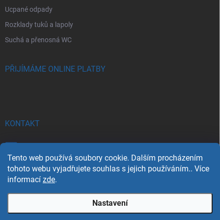
Ucpané odpady
Rozklady tuků a lapoly
Suchá a přenosná WC
PŘIJÍMÁME ONLINE PLATBY
KONTAKT
info
@
azsim.cz
Tento web používá soubory cookie. Dalším procházením
607 536 939
tohoto webu vyjadřujete souhlas s jejich používáním.. Více
informací
zde
.
Nastavení