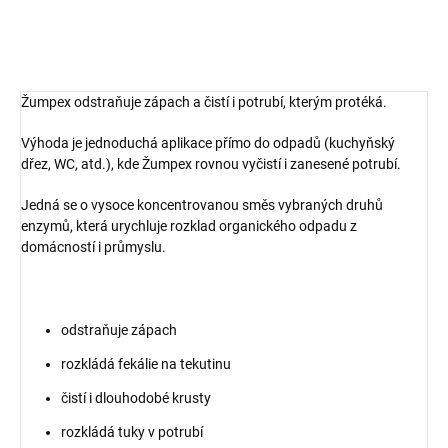
DETAILNÍ INFORMACE
Žumpex odstraňuje zápach a čistí i potrubí, kterým protéká.
Výhoda je jednoduchá aplikace přímo do odpadů (kuchyňský
dřez, WC, atd.), kde Žumpex rovnou vyčistí i zanesené potrubí.
Jedná se o vysoce koncentrovanou směs vybraných druhů
enzymů, která urychluje rozklad organického odpadu z
domácností i průmyslu.
odstraňuje zápach
rozkládá fekálie na tekutinu
čistí i dlouhodobé krusty
rozkládá tuky v potrubí