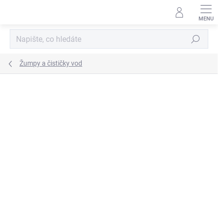
Přejít
na
obsah
Hledat
Žumpy a čističky vod