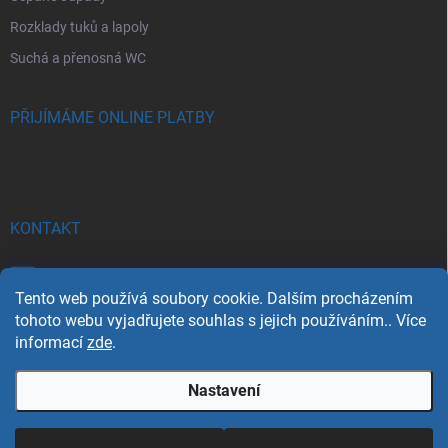
Rozklady tuků a lapoly
Suchá a přenosná WC
PŘIJÍMÁME ONLINE PLATBY
KONTAKT
info
@
azsim.cz
Tento web používá soubory cookie. Dalším procházením
607 536 939
tohoto webu vyjadřujete souhlas s jejich používáním.. Více
informací
zde
.
Nastavení
Copyright 2026
AZSim bakterie & enzymy
. Všechna práva vyhrazena.
Upravit nastavení cookies