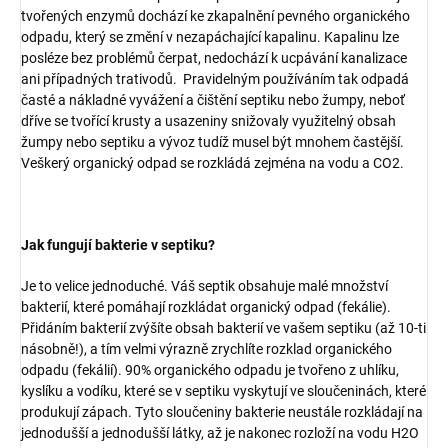
tvořených enzymů dochází ke zkapalnění pevného organického
odpadu, který se změní v nezapáchající kapalinu. Kapalinu lze
posléze bez problémů čerpat, nedochází k ucpávání kanalizace
ani případných trativodů. Pravidelným používáním tak odpadá
časté a nákladné vyvážení a čištění septiku nebo žumpy, neboť
dříve se tvořící krusty a usazeniny snižovaly využitelný obsah
žumpy nebo septiku a vývoz tudíž musel být mnohem častější.
Veškerý organický odpad se rozkládá zejména na vodu a CO2.
Jak fungují bakterie v septiku?
Je to velice jednoduché. Váš septik obsahuje malé množství
bakterií, které pomáhají rozkládat organický odpad (fekálie).
Přidáním bakterií zvýšíte obsah bakterií ve vašem septiku (až 10-ti
násobně!), a tím velmi výrazně zrychlíte rozklad organického
odpadu (fekálií). 90% organického odpadu je tvořeno z uhlíku,
kyslíku a vodíku, které se v septiku vyskytují ve sloučeninách, které
produkují zápach. Tyto sloučeniny bakterie neustále rozkládají na
jednodušší a jednodušší látky, až je nakonec rozloží na vodu H2O