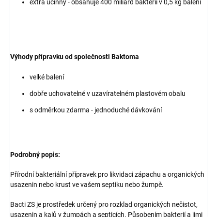
extra účinný - obsahuje 400 miliard bakterií v 0,5 kg balení
Výhody přípravku od společnosti Baktoma
velké balení
dobře uchovatelné v uzavíratelném plastovém obalu
s odměrkou zdarma - jednoduché dávkování
Podrobný popis:
Přírodní bakteriální přípravek pro likvidaci zápachu a organických
usazenin nebo krust ve vašem septiku nebo žumpě.
Bacti ZS je prostředek určený pro rozklad organických nečistot,
usazenin a kalů v žumpách a septicích. Působením bakterií a jimi