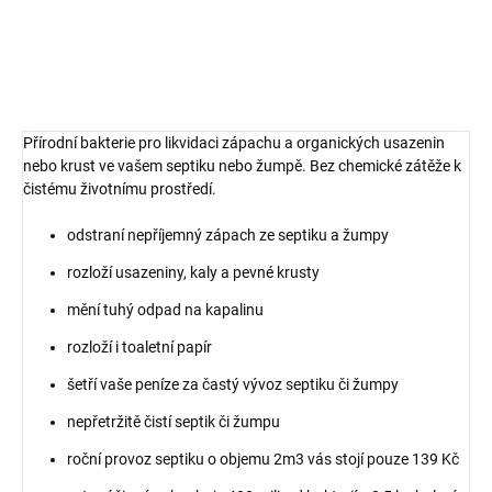
zápachu a usazenin v septiku nebo žumpě
DETAILNÍ INFORMACE
Přírodní bakterie pro likvidaci zápachu a organických usazenin
nebo krust ve vašem septiku nebo žumpě. Bez chemické zátěže k
čistému životnímu prostředí.
odstraní nepříjemný zápach ze septiku a žumpy
rozloží usazeniny, kaly a pevné krusty
mění tuhý odpad na kapalinu
rozloží i toaletní papír
šetří vaše peníze za častý vývoz septiku či žumpy
nepřetržitě čistí septik či žumpu
roční provoz septiku o objemu 2m3 vás stojí pouze 139 Kč