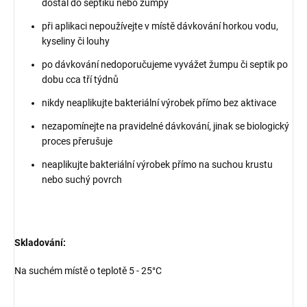
dostal do septiku nebo žumpy
při aplikaci nepoužívejte v místě dávkování horkou vodu,
kyseliny či louhy
po dávkování nedoporučujeme vyvážet žumpu či septik po
dobu cca tří týdnů
nikdy neaplikujte bakteriální výrobek přímo bez aktivace
nezapomínejte na pravidelné dávkování, jinak se biologický
proces přerušuje
neaplikujte bakteriální výrobek přímo na suchou krustu
nebo suchý povrch
Skladování:
Na suchém místě o teplotě 5 - 25°C