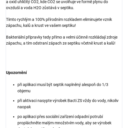
a oxid uhličitý CO2, kde CO2 se uvolňuje ve formě plynu do
ovzduší a voda H2O zůstává v septiku.
Tímto rychlým a 100% přírodním rozkladem eliminujete vznik
zápachu, kalů a krust ve vašem septiku!
Bakteriální přípravky tedy přímo a velmi účinně rozkládají zdroje
zápachu, a tím odstraní zápach ze septiku včetně krust a kalů!
Upozornění
při aplikaci musí být septik naplněný alespoň do 1/3
objemu
při aktivaci nasypte výrobek Bacti ZS vždy do vody, nikoliv
naopak
po aplikaci přes sociální zařízení odpadní potrubí
propláchněte malým množstvím vody, aby se výrobek