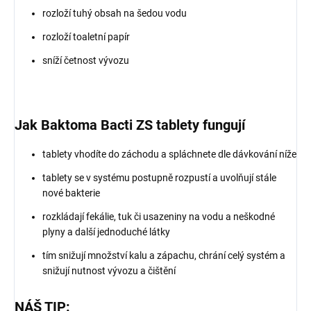
rozloží tuhý obsah na šedou vodu
rozloží toaletní papír
sníží četnost vývozu
Jak Baktoma Bacti ZS tablety fungují
tablety vhodíte do záchodu a spláchnete dle dávkování níže
tablety se v systému postupně rozpustí a uvolňují stále
nové bakterie
rozkládají fekálie, tuk či usazeniny na vodu a neškodné
plyny a další jednoduché látky
tím snižují množství kalu a zápachu, chrání celý systém a
snižují nutnost vývozu a čištění
NÁŠ TIP: