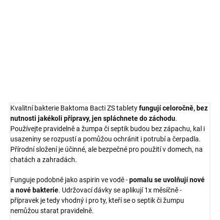
Lék na vaši žumpu! Zapáchá vám septik či žumpa, je tam hodně
kalu a usazenin?
Stačí spláchnout tuto tabletu do záchodu
a vše
je vyřešeno. Obsahuje miliardy ověřených bakterií, které sníží i
nutnost vývozu septiku.
Čistě, bez starostí, začne účinkovat v
řádu dní
.
DETAILNÍ INFORMACE
Kvalitní bakterie Baktoma Bacti ZS tablety
fungují celoročně, bez
nutnosti jakékoli přípravy, jen spláchnete do záchodu
.
Používejte pravidelně a žumpa či septik budou bez zápachu, kal i
usazeniny se rozpustí a pomůžou ochránit i potrubí a čerpadla.
Přírodní složení je účinné, ale bezpečné pro použití v domech, na
chatách a zahradách.
Funguje podobně jako aspirin ve vodě -
pomalu se uvolňují nové
a nové bakterie
. Udržovací dávky se aplikují 1x měsíčně -
přípravek je tedy vhodný i pro ty, kteří se o septik či žumpu
nemůžou starat pravidelně.