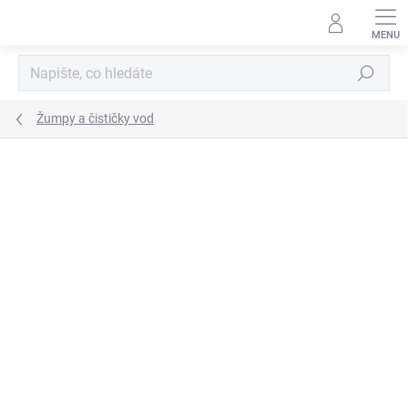
Přejít
na
obsah
Hledat
Žumpy a čističky vod
NOVINKA