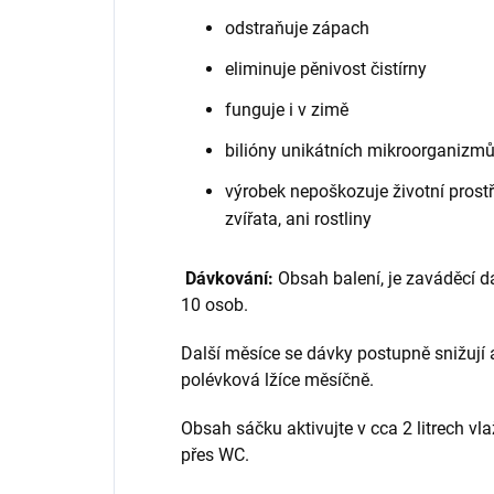
odstraňuje zápach
eliminuje pěnivost čistírny
funguje i v zimě
bilióny unikátních mikroorganizmů
výrobek nepoškozuje životní prostře
zvířata, ani rostliny
Dávkování:
Obsah balení, je zaváděcí 
10 osob.
Další měsíce se dávky postupně snižují 
polévková lžíce měsíčně.
Obsah sáčku aktivujte v cca 2 litrech vl
přes WC.