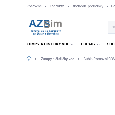
Přejít
Poštovné
Kontakty
Obchodní podmínky
Po
na
obsah
ŽUMPY A ČISTIČKY VOD
ODPADY
SUC
Domů
Žumpy a čističky vod
Subio Domovní ČO