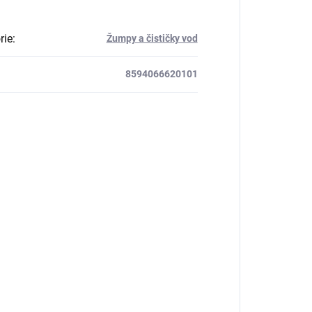
rie
:
Žumpy a čističky vod
8594066620101