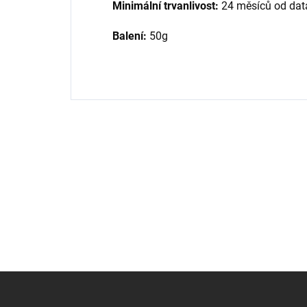
Minimální trvanlivost:
24 měsíců od dat
Balení:
50g
Z
á