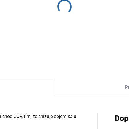
Bakterie do čistírny odpadní
eliminuje pěnivost, snižuje o
DETAILNÍ INFORMACE
P
í chod ČOV, tím, že snižuje objem kalu
Dop