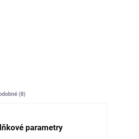
ch vod. Subio OxyBreak odstraňuje zápach,
bjem kalů. Startuje biologické čištění.
odobné (8)
lňkové parametry