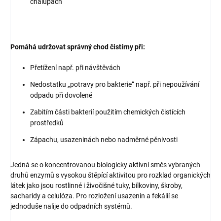
chalupách
Pomáhá udržovat správný chod čistírny při:
Přetížení např. při návštěvách
Nedostatku „potravy pro bakterie“ např. při nepoužívání
odpadu při dovolené
Zabitím části bakterií použitím chemických čistících
prostředků
Zápachu, usazeninách nebo nadměrné pěnivosti
Jedná se o koncentrovanou biologicky aktivní směs vybraných
druhů enzymů s vysokou štěpící aktivitou pro rozklad organických
látek jako jsou rostlinné i živočišné tuky, bílkoviny, škroby,
sacharidy a celulóza. Pro rozložení usazenin a fekálií se
jednoduše nalije do odpadních systémů.