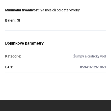
Minimální trvanlivost:
24 měsíců od data výroby
Balení:
3l
Doplňkové parametry
Kategorie
:
Žumpy a čističky vod
EAN
:
8594161261063
Z
á