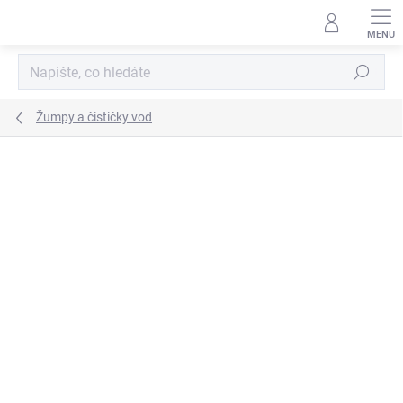
Přejít
na
obsah
Hledat
Žumpy a čističky vod