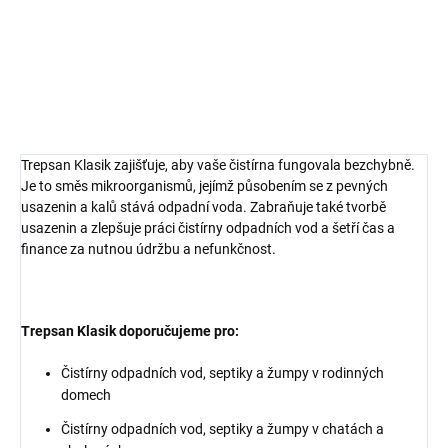
např. při přetížení nebo použití chemických prostředků. Je určen
pro rodinné domy a chaty. Přípravek je ekologický se snadnou
aplikací.
DETAILNÍ INFORMACE
Trepsan Klasik zajišťuje, aby vaše čistírna fungovala bezchybně.
Je to směs mikroorganismů, jejímž působením se z pevných
usazenin a kalů stává odpadní voda. Zabraňuje také tvorbě
usazenin a zlepšuje práci čistírny odpadních vod a šetří čas a
finance za nutnou údržbu a nefunkčnost.
Trepsan Klasik doporučujeme pro:
Čistírny odpadních vod, septiky a žumpy v rodinných
domech
Čistírny odpadních vod, septiky a žumpy v chatách a