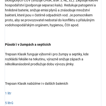
biologických ČOV (snižuje CHSK, BSK 5, NL, EL). Zlepšuje kalové
hospodářství (podporuje separaci kalu). Redukuje patogenní a
hnilobné baterie, snižuje emisi plynů a znásobuje množství
bakterií, které jsou v čistírně odpadních vod. Je pomocníkem
proto, aby se provozovatel nedostal do konfliktu s příslušným
vodohospodářským orgánem, hygienou, ČOI apod.
Působí i v žumpách a septicích
Trepsan Klasik funguje výborně i pro žumpy a septiky, kde
rozkládá fekálie na tekutinu, výrazně snižuje zápach a
několikanásobně prodlužuje dobu vývozu jímky.
Trepsan Klasik nabízíme i v dalších baleních
1 litr
5 litrů