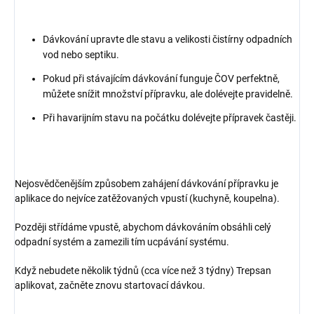
Dávkování upravte dle stavu a velikosti čistírny odpadních
vod nebo septiku.
Pokud při stávajícím dávkování funguje ČOV perfektně,
můžete snížit množství přípravku, ale dolévejte pravidelně.
Při havarijním stavu na počátku dolévejte přípravek častěji.
Nejosvědčenějším způsobem zahájení dávkování přípravku je
aplikace do nejvíce zatěžovaných vpustí (kuchyně, koupelna).
Později střídáme vpustě, abychom dávkováním obsáhli celý
odpadní systém a zamezili tím ucpávání systému.
Když nebudete několik týdnů (cca více než 3 týdny) Trepsan
aplikovat, začněte znovu startovací dávkou.